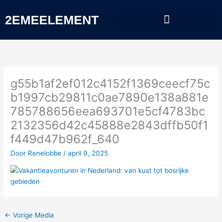
Spring
naar
2EMEELEMENT
de
inhoud
g55b1af2ef012c4152f1369ceecf75c
b1997cb29811c0ae7890e138a881e
785788656eea693701e5cf4783bc
2132356d42c45888e2843dffb50f1
f449d47b962f_640
Door
Renelobbe
/
april 9, 2025
←
Vorige Media