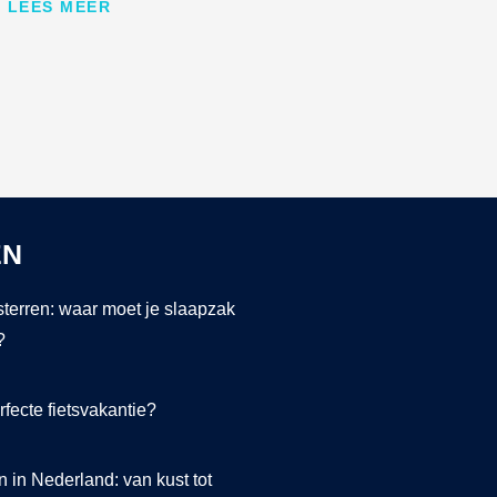
LEES MEER
EN
terren: waar moet je slaapzak
?
rfecte fietsvakantie?
 in Nederland: van kust tot