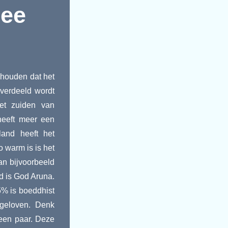
Mee
 houden dat het
 verdeeld wordt
het zuiden van
heeft meer een
land heeft het
o warm is is het
an bijvoorbeeld
d is God Aruna.
5% is boeddhist
geloven. Denk
 een paar. Deze