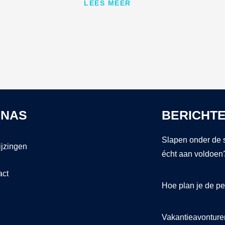
LEES MEER
INAS
BERICHT
Slapen onder de s
ijzingen
écht aan voldoen
act
Hoe plan je de pe
Vakantieavonturen